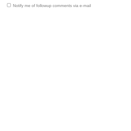
Notify me of followup comments via e-mail